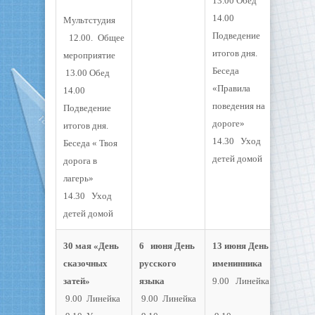
13.00 Обед
14.00
Мультстудия
Подведение
12.00. Общее
итогов дня.
мероприятие
Беседа
13.00 Обед
«Правила
14.00
поведения на
Подведение
дороге»
итогов дня.
14.30 Уход
Беседа « Твоя
детей домой
дорога в
лагерь»
14.30 Уход
детей домой
30 мая «День
6 июня День
13 июня День
сказочных
русского
именинника
затей»
языка
9.00 Линейка
9.00 Линейка
9.00 Линейка