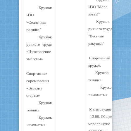
"
ИЗО "Море
Кружок
зовет!"
ИЗО
Кружок
«Солнечная
ручного труда
полянка"
"Веселые
Кружок
ракушки"
ручного труда
«Изготовление
Спортивный
эмблемы»
кружок
Кружок
Спортивные
тенниса
соревнования
Кружок
«Веселые
«шахматы»
старты»
Кружок
Мультстудия
тенниса
12.00. Общее
Кружок
мероприятие
«шахматы»