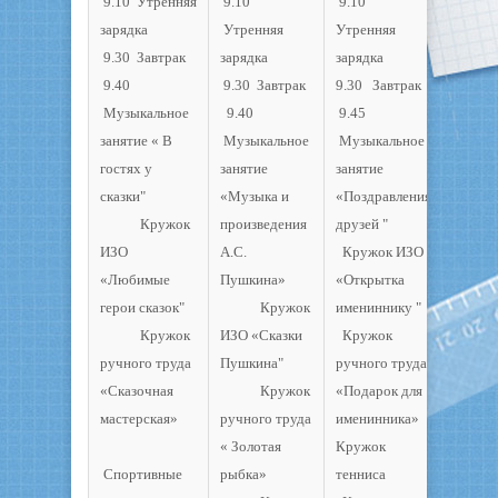
9.10 Утренняя
9.10
9.10
зарядка
Утренняя
Утренняя
9.30 Завтрак
зарядка
зарядка
9.40
9.30 Завтрак
9.30 Завтрак
Музыкальное
9.40
9.45
занятие « В
Музыкальное
Музыкальное
гостях у
занятие
занятие
сказки"
«Музыка и
«Поздравления
Кружок
произведения
друзей "
ИЗО
А.С.
Кружок ИЗО
«Любимые
Пушкина»
«Открытка
герои сказок"
Кружок
имениннику "
Кружок
ИЗО «Сказки
Кружок
ручного труда
Пушкина"
ручного труда
«Сказочная
Кружок
«Подарок для
мастерская»
ручного труда
именинника»
« Золотая
Кружок
Спортивные
рыбка»
тенниса