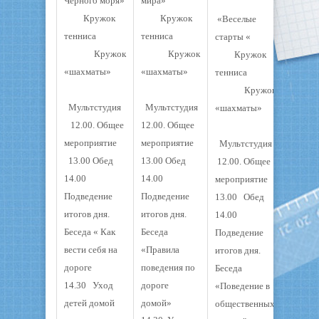
Черного моря»
мира»
Кружок
Кружок
«Веселые
тенниса
тенниса
старты
«
Кружок
Кружок
Кружок
«шахматы»
«шахматы»
тенниса
Кружок
Мультстудия
Мультстудия
«шахматы»
12.00. Общее
12.00. Общее
мероприятие
мероприятие
Мультстудия
13.00 Обед
13.00 Обед
12.00. Общее
14.00
14.00
мероприятие
Подведение
Подведение
13.00 Обед
итогов дня.
итогов дня.
14.00
Беседа « Как
Беседа
Подведение
вести себя на
«Правила
итогов дня.
дороге
поведения по
Беседа
14.30 Уход
дороге
«Поведение в
детей домой
домой»
общественных