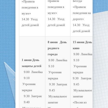
Правила
Беседа
«Правила
поведения в
«Правила
поведения в
музее»
поведения на
музее»
14.30 Уход
дороге»
14.30 Уход
детей домой
детей домой
14.30 Уход
детей домой
8 июня День
15 июня День
родного
кино
города
9.00 Линейка
1 июня День
9.00 Линейка
9.10
защиты детей
9.10
Утренняя
9.00 Линейка
Утренняя
зарядка
9.10
зарядка
9.30 Завтрак
Утренняя
9.30 Завтрак
9.45
зарядка
9.45
Музыкальное
9.30 Завтрак
Музыкальное
занятие
9.40
занятие
«Песни из