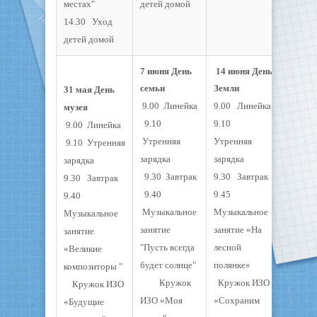
местах"
детей домой
14.30 Уход
детей домой
7 июня День
14 июня День
семьи
Земли
31 мая День
9.00 Линейка
9.00 Линейка
музея
9.10
9.10
9.00 Линейка
Утренняя
Утренняя
9.10 Утренняя
зарядка
зарядка
зарядка
9.30 Завтрак
9.30 Завтрак
9.30 Завтрак
9.40
9.45
9.40
Музыкальное
Музыкальное
Музыкальное
занятие
занятие «На
занятие
"Пусть всегда
лесной
«Великие
будет солнце"
полянке»
композиторы "
Кружок
Кружок ИЗО
Кружок ИЗО
ИЗО «Моя
«Сохраним
«Будущие