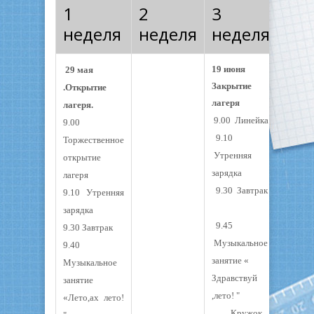
1
2
3
неделя
неделя
неделя
19 июня
29 мая
Закрытие
.Открытие
лагеря
лагеря.
9.00 Линейка
9.00
9.10
Торжественное
Утренняя
открытие
зарядка
лагеря
9.30 Завтрак
9.10 Утренняя
зарядка
9.45
9.30 Завтрак
Музыкальное
9.40
занятие «
Музыкальное
Здравствуй
занятие
,лето! "
«Лето,ах лето!
Кружок