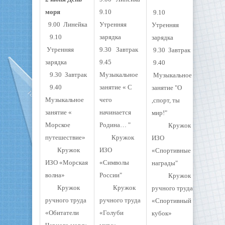
моря
9.10
9.10
9.00 Линейка
Утренняя
Утренняя
9.10
зарядка
зарядка
Утренняя
9.30 Завтрак
9.30 Завтрак
зарядка
9.45
9.40
9.30 Завтрак
Музыкальное
Музыкальное
9.40
занятие « С
занятие "О
Музыкальное
чего
,спорт, ты
занятие «
начинается
мир!"
Морское
Родина… "
Кружок
путешествие»
Кружок
ИЗО
Кружок
ИЗО
«Спортивные
ИЗО «Морская
«Символы
награды"
волна»
России"
Кружок
Кружок
Кружок
ручного труда
ручного труда
ручного труда
«Спортивный
«Обитатели
«Голуби
кубок»