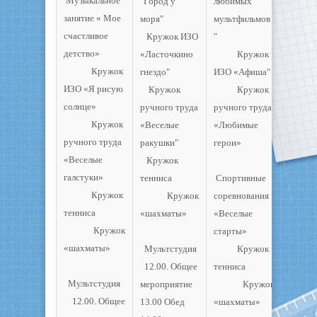
Музыкальное
"Город у
любимых
занятие « Мое
моря"
мультфильмов
счастливое
Кружок ИЗО
"
детство»
«Ласточкино
Кружок
Кружок
гнездо"
ИЗО «Афиша"
ИЗО «Я рисую
Кружок
Кружок
солнце»
ручного труда
ручного труда
Кружок
«Веселые
«Любимые
ручного труда
ракушки"
герои»
«Веселые
Кружок
галстуки»
тенниса
Спортивные
Кружок
Кружок
соревнования
тенниса
«шахматы»
«Веселые
Кружок
старты»
«шахматы»
Мультстудия
Кружок
12.00. Общее
тенниса
Мультстудия
мероприятие
Кружок
12.00. Общее
13.00 Обед
«шахматы»