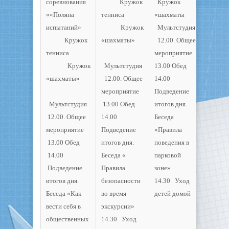
соревнования
Кружок
Кружок
««Поляна
тенниса
«шахматы
испытаний»
Кружок
Мультстудия
Кружок
«шахматы»
12.00. Общее
тенниса
мероприятие
Кружок
Мультстудия
13.00 Обед
«шахматы»
12.00. Общее
14.00
мероприятие
Подведение
Мультстудия
13.00 Обед
итогов дня.
12.00. Общее
14.00
Беседа
мероприятие
Подведение
«Правила
13.00 Обед
итогов дня.
поведения в
14.00
Беседа «
парковой
Подведение
Правила
зоне»
итогов дня.
безопасности
14.30 Уход
Беседа «Как
во время
детей домой
вести себя в
экскурсии»
общественных
14.30 Уход