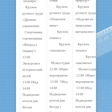
семья"
природу»
шедевры"
Кружок
Кружок
Кружок
ручного труда
ручного труда
ручного труда
«Помогаем
«Поделки их
«Древние
маме»
природных
украшения»
Кружок
материалов»»
Спортивные
тенниса
соревнования
Кружок
Кружок
«Вперед к
«шахматы»
тенниса
Олимпу!»
Кружок
12.00.
Мультстудия
«шахматы»
Экскурсия в
12.00. Общее
Мультстудия
исторический
мероприятие
12.00. Общее
музей
13.00 Обед
мероприятие
13.00 Обед
14.00
13.00 Обед
14.00
Подведение
14.00
Подведение
итогов дня.
Подведение
итогов дня.
Беседа «
итогов дня.
Беседа