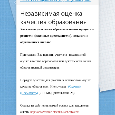
Ялтинская специальная (коррекционная) школа
» Независим
Независимая оценка
качества образования
Уважаемые участники образовательного процесса –
родители (законные представители), педагоги и
обучающиеся школы!
Приглашаем Вас принять участие в независимой
оценке качества образовательной деятельности нашей
образовательной организации.
Порядок действий для участия в независимой оценке
качества образования. Инструкция
(Скачать)
(Посмотреть)
[2.12 Mb] (cкачиваний: 28)
Ссылка на сайт независимой оценки для заполнения
анкеты
http://obrazovanie.otsenka-kachestva.ru/