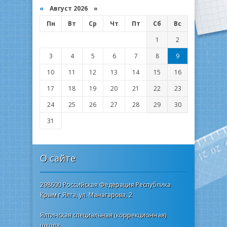
«
Август 2026 »
Пн
Вт
Ср
Чт
Пт
Сб
Вс
1
2
3
4
5
6
7
8
9
10
11
12
13
14
15
16
17
18
19
20
21
22
23
24
25
26
27
28
29
30
31
О сайте
298600 Российская Федерация Республика
Крым г.Ялта, ул. Манагарова, 2
Ялтинская специальная (коррекционная)
школа.