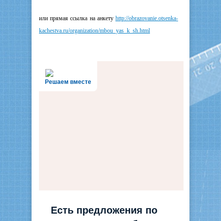
или прямая ссылка на анкету
http://obrazovanie.otsenka-
kachestva.ru/organization/mbou_yas_k_sh.html
Решаем вместе
Есть предложения по