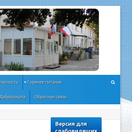
пасность
Горячее питание
Доброшкола
Обратная связь
Версия для
слабовидящих