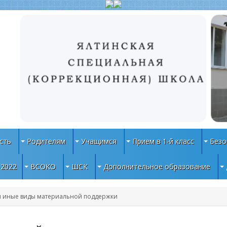
сть
Родителям
Учащимся
Прием в 1-й класс
Безо
-2022
ВСОКО
ШСК
Дополнительное образование
и иные виды материальной поддержки